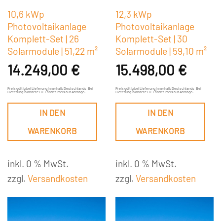
10,6 kWp
12,3 kWp
Photovoltaikanlage
Photovoltaikanlage
Komplett-Set | 26
Komplett-Set | 30
Solarmodule | 51,22 m²
Solarmodule | 59,10 m²
14.249,00
€
15.498,00
€
Preis gültig bei Lieferung innerhalb Deutschlands. Bei
Preis gültig bei Lieferung innerhalb Deutschlands. Bei
Lieferung in andere EU-Länder Preis auf Anfrage.
Lieferung in andere EU-Länder Preis auf Anfrage.
IN DEN
IN DEN
WARENKORB
WARENKORB
inkl. 0 % MwSt.
inkl. 0 % MwSt.
zzgl.
Versandkosten
zzgl.
Versandkosten