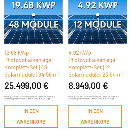
19,68 kWp
4,92 kWp
Photovoltaikanlage
Photovoltaikanlage
Komplett-Set | 48
Komplett-Set | 12
Solarmodule | 94,56 m²
Solarmodule | 23,64 m²
25.499,00
€
8.949,00
€
Preis gültig bei Lieferung innerhalb Deutschlands. Bei
Preis gültig bei Lieferung innerhalb Deutschlands. Bei
Lieferung in andere EU-Länder Preis auf Anfrage.
Lieferung in andere EU-Länder Preis auf Anfrage.
IN DEN
IN DEN
WARENKORB
WARENKORB