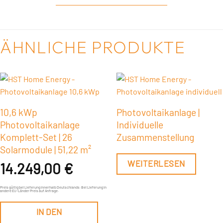
ÄHNLICHE PRODUKTE
10,6 kWp
Photovoltaikanlage |
Photovoltaikanlage
Individuelle
Komplett-Set | 26
Zusammenstellung
Solarmodule | 51,22 m²
WEITERLESEN
14.249,00
€
Preis gültig bei Lieferung innerhalb Deutschlands. Bei Lieferung in
andere EU-Länder Preis auf Anfrage.
IN DEN