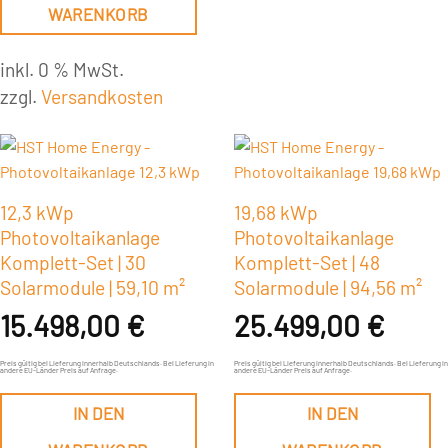
WARENKORB
inkl. 0 % MwSt.
zzgl.
Versandkosten
12,3 kWp
19,68 kWp
Photovoltaikanlage
Photovoltaikanlage
Komplett-Set | 30
Komplett-Set | 48
Solarmodule | 59,10 m²
Solarmodule | 94,56 m²
15.498,00
€
25.499,00
€
Preis gültig bei Lieferung innerhalb Deutschlands. Bei Lieferung in
Preis gültig bei Lieferung innerhalb Deutschlands. Bei Lieferung in
andere EU-Länder Preis auf Anfrage.
andere EU-Länder Preis auf Anfrage.
IN DEN
IN DEN